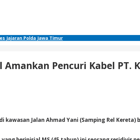
res Jajaran Polda Jawa Timur
l Amankan Pencuri Kabel PT. K
 di kawasan Jalan Ahmad Yani (Samping Rel Kereta) b
aku yang berinisial MS (45 tahun) ini seorang residiv