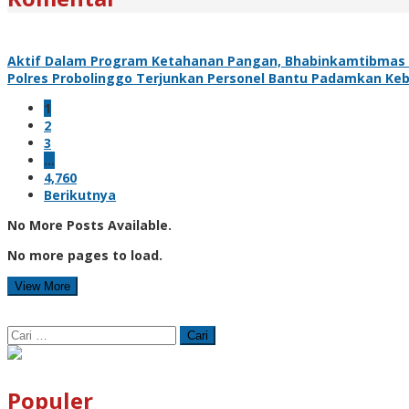
Aktif Dalam Program Ketahanan Pangan, Bhabinkamtibmas
Polres Probolinggo Terjunkan Personel Bantu Padamkan Ke
1
2
3
…
4,760
Berikutnya
No More Posts Available.
No more pages to load.
View More
Cari
untuk:
Populer