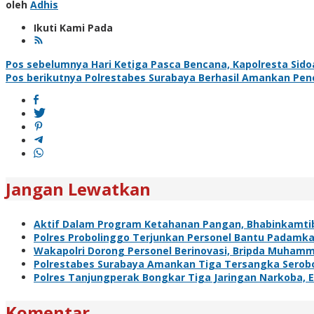
oleh
Adhis
Ikuti Kami Pada
Navigasi
Pos sebelumnya
Hari Ketiga Pasca Bencana, Kapolresta Sido
Pos berikutnya
Polrestabes Surabaya Berhasil Amankan Pencu
pos
Jangan Lewatkan
Aktif Dalam Program Ketahanan Pangan, Bhabinkamt
Polres Probolinggo Terjunkan Personel Bantu Padamk
Wakapolri Dorong Personel Berinovasi, Bripda Muhamm
Polrestabes Surabaya Amankan Tiga Tersangka Serobo
Polres Tanjungperak Bongkar Tiga Jaringan Narkoba
Komentar