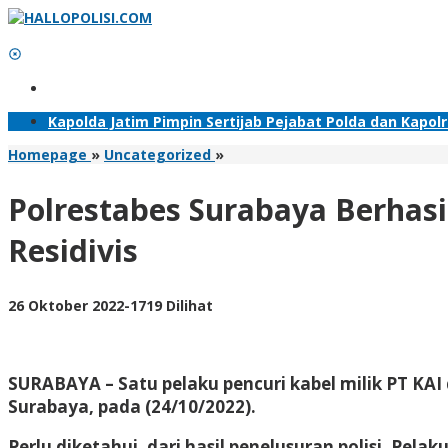
Lewati
ke
konten
Tambahkan Menu
Kapolda Jatim Pimpin Sertijab Pejabat Polda dan Kapol
Polrestabes
Homepage
»
Uncategorized
»
Surabaya
Berhasil
Polrestabes Surabaya Berhasi
Amankan
Pencuri
Residivis
Kabel
PT.
KAI,
oleh
26 Oktober 2022
-
1719 Dilihat
Satu
Adhis
Pelaku
Ternyata
Residivis
SURABAYA – Satu pelaku pencuri kabel milik PT KAI
Surabaya, pada (24/10/2022).
Perlu diketahui, dari hasil penelusuran polisi, Pel