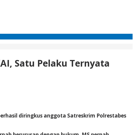
AI, Satu Pelaku Ternyata
erhasil diringkus anggota Satreskrim Polrestabes
is pernah berurusan dengan hukum. MS pernah