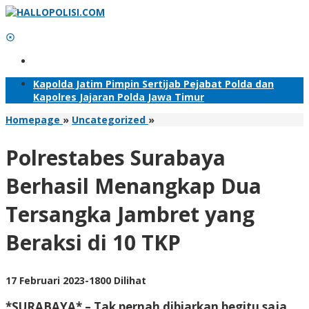
Lewati
ke
konten
Tambahkan Menu
Kapolda Jatim Pimpin Sertijab Pejabat Polda dan
Kapolres Jajaran Polda Jawa Timur
Polrestabes
Homepage
»
Uncategorized
»
Surabaya
Berhasil
Polrestabes Surabaya
Menangkap
Dua
Berhasil Menangkap Dua
Tersangka
Jambret
Tersangka Jambret yang
yang
Beraksi
Beraksi di 10 TKP
di
10
TKP
oleh
17 Februari 2023
-
1800 Dilihat
Adhis
*SURABAYA* – Tak pernah dibiarkan begitu saja