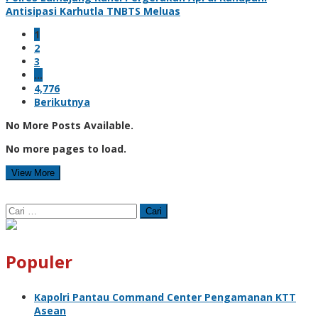
Antisipasi Karhutla TNBTS Meluas
1
2
3
…
4,776
Berikutnya
No More Posts Available.
No more pages to load.
View More
Cari
untuk:
Populer
Kapolri Pantau Command Center Pengamanan KTT
Asean