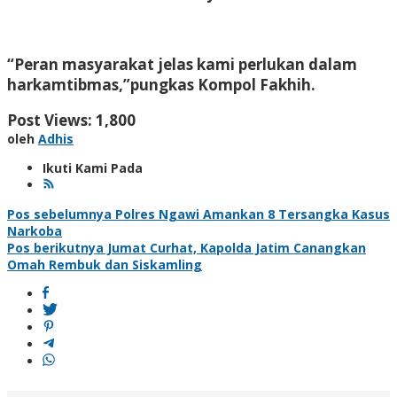
“Peran masyarakat jelas kami perlukan dalam
harkamtibmas,”pungkas Kompol Fakhih.
Post Views:
1,800
oleh
Adhis
Ikuti Kami Pada
Navigasi
Pos sebelumnya
Polres Ngawi Amankan 8 Tersangka Kasus
Narkoba
pos
Pos berikutnya
Jumat Curhat, Kapolda Jatim Canangkan
Omah Rembuk dan Siskamling