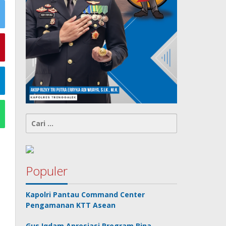
Cari
untuk:
Populer
Kapolri Pantau Command Center
Pengamanan KTT Asean
Gus Iqdam Apresiasi Program Bina