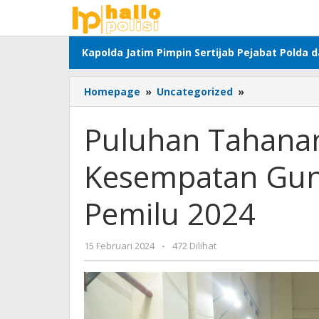
Lewati
ke
konten
Kapolda Jatim Pimpin Sertijab Pejabat Polda 
Puluhan
Homepage
»
Uncategorized
»
Tahanan
Polda
Puluhan Tahanan
Jatim
Diberi
Kesempatan Guna
Kesempatan
Gunakan
Hak
Pemilu 2024
Pilih
pada
Pemilu
oleh
15 Februari 2024
-
472 Dilihat
2024
Adhis