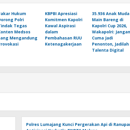
Pakar Hukum
KBPBI Apresiasi
35.936 Anak Muda
Dorong Polri
Komitmen Kapolri
Main Bareng di
Tindak Tegas
Kawal Aspirasi
Kapolri Cup 2026,
Konten Medsos
dalam
Wakapolri: Janga
yang Mengandung
Pembahasan RUU
Cuma Jadi
Provokasi
Ketenagakerjaan
Penonton, Jadilah
Talenta Digital
Polres Lumajang Kunci Pergerakan Api di Ranupa