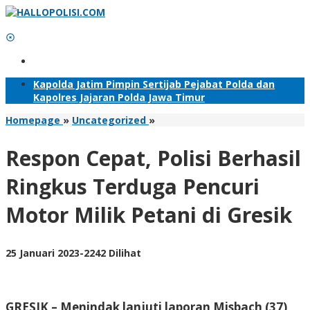
Lewati
ke
konten
Tambahkan Menu
Kapolda Jatim Pimpin Sertijab Pejabat Polda dan
Kapolres Jajaran Polda Jawa Timur
Respon
Homepage
»
Uncategorized
»
Cepat,
Polisi
Respon Cepat, Polisi Berhasil
Berhasil
Ringkus
Ringkus Terduga Pencuri
Terduga
Pencuri
Motor Milik Petani di Gresik
Motor
Milik
Petani
di
oleh
25 Januari 2023
-
2242 Dilihat
Gresik
Adhis
GRESIK – Menindak lanjuti laporan Misbach (37)