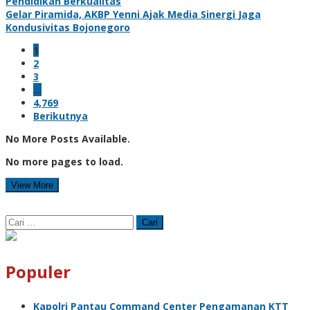
Pendidikan Berkualitas
Gelar Piramida, AKBP Yenni Ajak Media Sinergi Jaga
Kondusivitas Bojonegoro
1
2
3
…
4,769
Berikutnya
No More Posts Available.
No more pages to load.
View More
Cari
untuk:
Populer
Kapolri Pantau Command Center Pengamanan KTT