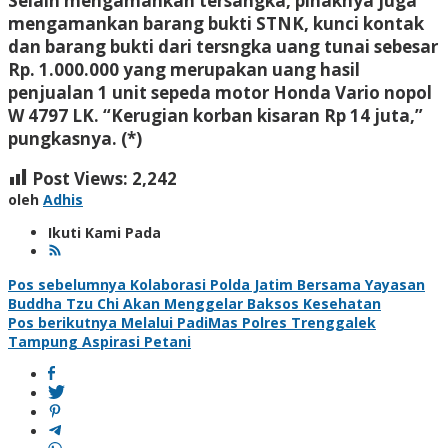
Selain mengamankan tersangka, pihaknya juga
mengamankan barang bukti STNK, kunci kontak
dan barang bukti dari tersngka uang tunai sebesar
Rp. 1.000.000 yang merupakan uang hasil
penjualan 1 unit sepeda motor Honda Vario nopol
W 4797 LK. “Kerugian korban kisaran Rp 14 juta,”
pungkasnya. (*)
Post Views:
2,242
oleh
Adhis
Ikuti Kami Pada
Navigasi
Pos sebelumnya
Kolaborasi Polda Jatim Bersama Yayasan
Buddha Tzu Chi Akan Menggelar Baksos Kesehatan
pos
Pos berikutnya
Melalui PadiMas Polres Trenggalek
Tampung Aspirasi Petani