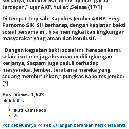
kerjanya, dan mereka ini merupakan garda
terdepan,” ujar AKP. Yuliati,Selasa (17/1).
Di tempat terpisah, Kapolres Jember AKBP. Hery
Purnomo SIK. SH berharap, dengan kegiatan bakti
sosial bersama ini, bisa meningkatkan lingkungan
masyarakat yang aman dan kondusif.
“Dengan kegiatan bakti sosial ini, harapan kami,
selain ikut menjaga keamanan dilingkungan
kerjanya, Satpam juga peduli terhadap
masyarakat Jember, terutama mereka yang
sedang membutuhkan,” pungkas Kapolres Jember.
(*)
Post Views:
1,643
oleh
Adhis
Ikuti Kami Pada
Navigasi
Pos sebelumnya
Polsek Karangan Kerahkan Personel Bantu