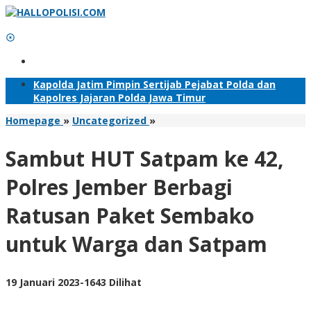
Lewati
ke
konten
Tambahkan Menu
Kapolda Jatim Pimpin Sertijab Pejabat Polda dan
Kapolres Jajaran Polda Jawa Timur
Sambut
Homepage
»
Uncategorized
»
HUT
Satpam
Sambut HUT Satpam ke 42,
ke
42,
Polres Jember Berbagi
Polres
Jember
Ratusan Paket Sembako
Berbagi
Ratusan
untuk Warga dan Satpam
Paket
Sembako
untuk
Warga
oleh
19 Januari 2023
-
1643 Dilihat
dan
Adhis
Satpam