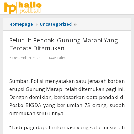
Lewati
ke
konten
Seluruh
Homepage
»
Uncategorized
»
Pendaki
Gunung
Seluruh Pendaki Gunung Marapi Yang
Marapi
Terdata Ditemukan
Yang
Terdata
oleh
6 Desember 2023
-
1445 Dilihat
Ditemukan
Adhis
Sumbar. Polisi menyatakan satu jenazah korban
erupsi Gunung Marapi telah ditemukan pagi ini.
Dengan demikian, berdasarkan data pendaki di
Posko BKSDA yang berjumlah 75 orang, sudah
ditemukan seluruhnya.
“Tadi pagi dapat informasi yang satu ini sudah