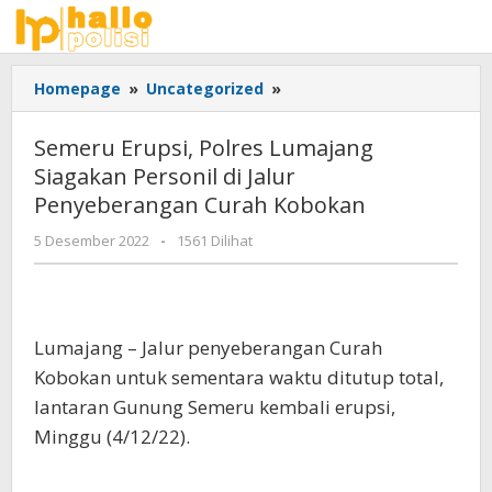
Lewati
ke
konten
Semeru
Homepage
»
Uncategorized
»
Erupsi,
Polres
Semeru Erupsi, Polres Lumajang
Lumajang
Siagakan Personil di Jalur
Siagakan
Penyeberangan Curah Kobokan
Personil
di
oleh
5 Desember 2022
-
1561 Dilihat
Jalur
Adhis
Penyeberangan
Curah
Kobokan
Lumajang – Jalur penyeberangan Curah
Kobokan untuk sementara waktu ditutup total,
lantaran Gunung Semeru kembali erupsi,
Minggu (4/12/22).