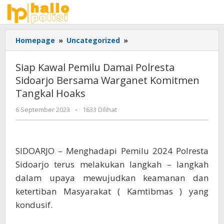
Lewati
ke
konten
Siap
Homepage
»
Uncategorized
»
Kawal
Pemilu
Siap Kawal Pemilu Damai Polresta
Damai
Sidoarjo Bersama Warganet Komitmen
Polresta
Tangkal Hoaks
Sidoarjo
Bersama
oleh
6 September 2023
-
1633 Dilihat
Warganet
Adhis
Komitmen
Tangkal
Hoaks
SIDOARJO – Menghadapi Pemilu 2024 Polresta
Sidoarjo terus melakukan langkah – langkah
dalam upaya mewujudkan keamanan dan
ketertiban Masyarakat ( Kamtibmas ) yang
kondusif.