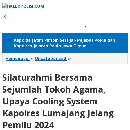
Lewati
ke
konten
Tambahkan Menu
Kapolda Jatim Pimpin Sertijab Pejabat Polda dan
Kapolres Jajaran Polda Jawa Timur
Silaturahmi
Homepage
»
Uncategorized
»
Bersama
Sejumlah
Silaturahmi Bersama
Tokoh
Agama,
Upaya
Sejumlah Tokoh Agama,
Cooling
System
Upaya Cooling System
Kapolres
Lumajang
Kapolres Lumajang Jelang
Jelang
Pemilu
Pemilu 2024
2024