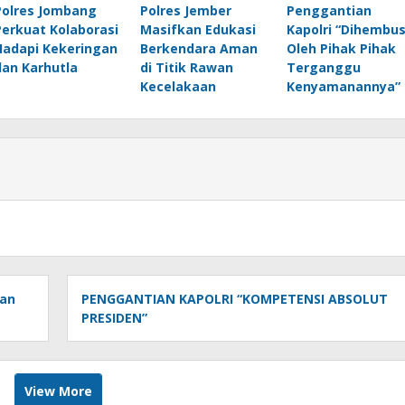
Polres Jombang
Polres Jember
Penggantian
Perkuat Kolaborasi
Masifkan Edukasi
Kapolri “Dihembu
Hadapi Kekeringan
Berkendara Aman
Oleh Pihak Pihak
dan Karhutla
di Titik Rawan
Terganggu
Kecelakaan
Kenyamanannya”
ban
PENGGANTIAN KAPOLRI “KOMPETENSI ABSOLUT
PRESIDEN”
View More