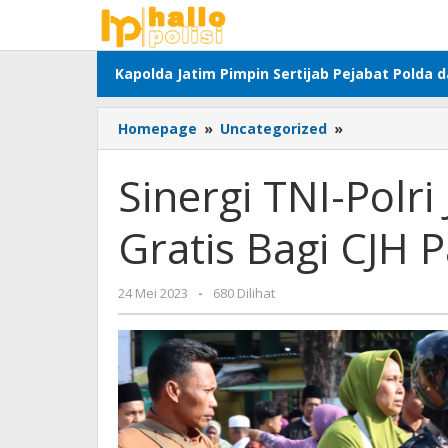
Lewati
ke
konten
Kapolda Jatim Pimpin Sertijab Pejabat Polda 
Sinergi
Homepage
»
Uncategorized
»
TNI-
Polri
Sinergi TNI-Polr
Jadi
Pengemudi
Gratis Bagi CJH
Ojek
Gratis
Bagi
oleh
24 Mei 2023
-
680 Dilihat
CJH
Adhis
Pamekasan