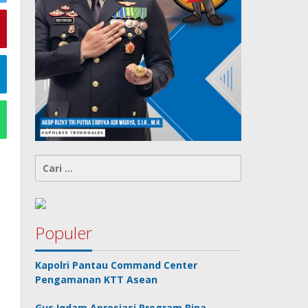
Cari
untuk:
Populer
Kapolri Pantau Command Center
Pengamanan KTT Asean
Gus Iqdam Apresiasi Program Bina