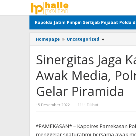
Lewati
ke
konten
Kapolda Jatim Pimpin Sertijab Pejabat Polda 
Sinergitas
Homepage
»
Uncategorized
»
Jaga
Kamtibmas
Sinergitas Jaga
Bersama
Awak
Awak Media, Pol
Media,
Polres
Pamekasan
Gelar Piramida
Kembali
Gelar
Piramida
oleh
15 Desember 2022
-
1111 Dilihat
Adhis
*PAMEKASAN* – Kapolres Pamekasan Pold
menggelar silaturahmi bersama awak me