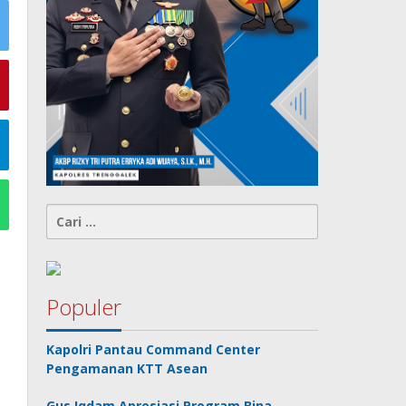
Cari
untuk:
Populer
Kapolri Pantau Command Center
Pengamanan KTT Asean
Gus Iqdam Apresiasi Program Bina