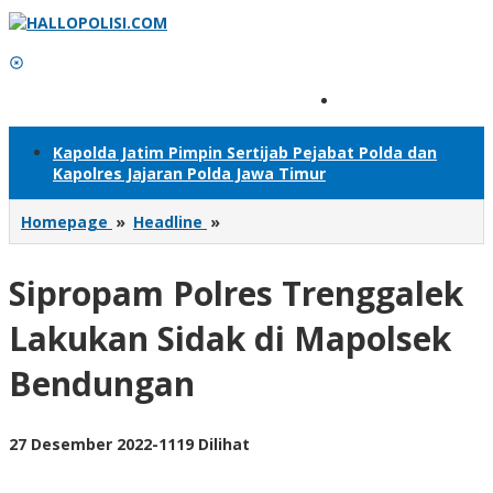
Lewati
ke
konten
Tambahkan Menu
Kapolda Jatim Pimpin Sertijab Pejabat Polda dan
Kapolres Jajaran Polda Jawa Timur
Sipropam
Homepage
»
Headline
»
Polres
Trenggalek
Sipropam Polres Trenggalek
Lakukan
Sidak
di
Lakukan Sidak di Mapolsek
Mapolsek
Bendungan
Bendungan
oleh
27 Desember 2022
-
1119 Dilihat
adminsatu