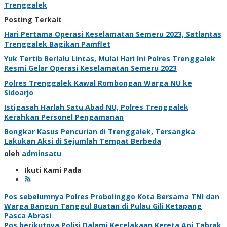
Trenggalek
Posting Terkait
Hari Pertama Operasi Keselamatan Semeru 2023, Satlantas
Trenggalek Bagikan Pamflet
Yuk Tertib Berlalu Lintas, Mulai Hari Ini Polres Trenggalek
Resmi Gelar Operasi Keselamatan Semeru 2023
Polres Trenggalek Kawal Rombongan Warga NU ke
Sidoarjo
Istigasah Harlah Satu Abad NU, Polres Trenggalek
Kerahkan Personel Pengamanan
Bongkar Kasus Pencurian di Trenggalek, Tersangka
Lakukan Aksi di Sejumlah Tempat Berbeda
oleh
adminsatu
Ikuti Kami Pada
Navigasi
Pos sebelumnya
Polres Probolinggo Kota Bersama TNI dan
Warga Bangun Tanggul Buatan di Pulau Gili Ketapang
pos
Pasca Abrasi
Pos berikutnya
Polisi Dalami Kecelakaan Kereta Api Tabrak