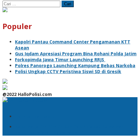
Cari
untuk:
Populer
Kapolri Pantau Command Center Pengamanan KTT
Asean
Gus Iqdam Apresiasi Program Bina Rohani Polda Jatim
Forkopimda Jawa Timur Launching RRJS
Polres Panorogo Launching Kampung Bebas Narkoba
Polisi Ungkap CCTV Peristiwa Siswi SD di Gresik
@2022 HalloPolisi.com
Tambahkan Menu
Kapolda Jatim Pimpin Sertijab Pejabat Polda dan
Kapolres Jajaran Polda Jawa Timur