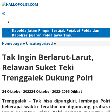
Lewati
ke
konten
Tambahkan Menu
Kapolda Jatim Pimpin Sertijab Pejabat Polda dan
Kapolres Jajaran Polda Jawa Timur
Tak
Homepage
»
Uncategorized
»
Ingin
Berlarut-
Tak Ingin Berlarut-Larut,
Larut,
Relawan
Relawan Suket Teki
Suket
Teki
Trenggalek Dukung Polri
Trenggalek
Dukung
Polri
oleh
24 Oktober 2022
24 Oktober 2022
-
2096 Dilihat
Adhis
Trenggalek – Tak bisa dipungkiri, lembaga Polri
beberapa waktu terakhir ini diguncang prahara