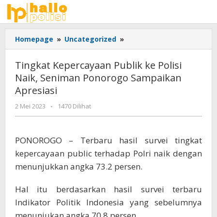
Lewati
ke
konten
Tingkat
Homepage
»
Uncategorized
»
Kepercayaan
Publik
Tingkat Kepercayaan Publik ke Polisi
ke
Naik, Seniman Ponorogo Sampaikan
Polisi
Apresiasi
Naik,
Seniman
oleh
2 Mei 2023
-
1470 Dilihat
Ponorogo
Adhis
Sampaikan
Apresiasi
PONOROGO – Terbaru hasil survei tingkat
kepercayaan public terhadap Polri naik dengan
menunjukkan angka 73.2 persen.
Hal itu berdasarkan hasil survei terbaru
Indikator Politik Indonesia yang sebelumnya
menunjukan angka 70,8 persen.