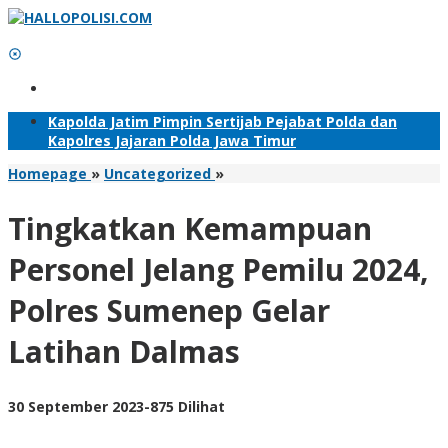
Lewati
ke
konten
Tambahkan Menu
Kapolda Jatim Pimpin Sertijab Pejabat Polda dan
Kapolres Jajaran Polda Jawa Timur
Tingkatkan
Homepage
»
Uncategorized
»
Kemampuan
Personel
Tingkatkan Kemampuan
Jelang
Pemilu
Personel Jelang Pemilu 2024,
2024,
Polres
Polres Sumenep Gelar
Sumenep
Gelar
Latihan Dalmas
Latihan
Dalmas
oleh
30 September 2023
-
875 Dilihat
Adhis