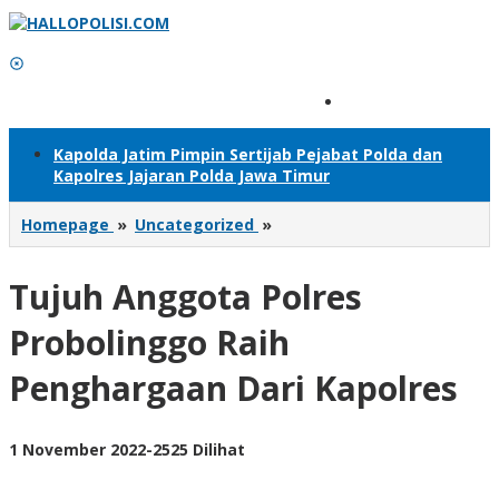
Lewati
ke
konten
Tambahkan Menu
Kapolda Jatim Pimpin Sertijab Pejabat Polda dan
Kapolres Jajaran Polda Jawa Timur
Tujuh
Homepage
»
Uncategorized
»
Anggota
Polres
Tujuh Anggota Polres
Probolinggo
Raih
Penghargaan
Probolinggo Raih
Dari
Kapolres
Penghargaan Dari Kapolres
oleh
1 November 2022
-
2525 Dilihat
Adhis