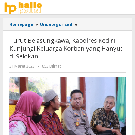
Lewati
ke
konten
Turut
Homepage
»
Uncategorized
»
Belasungkawa,
Kapolres
Turut Belasungkawa, Kapolres Kediri
Kediri
Kunjungi Keluarga Korban yang Hanyut
Kunjungi
di Selokan
Keluarga
Korban
oleh
31 Maret 2023
-
853 Dilihat
yang
Adhis
Hanyut
di
Selokan