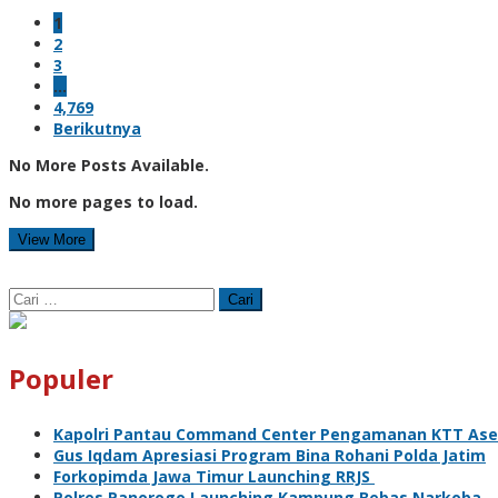
1
2
3
…
4,769
Berikutnya
No More Posts Available.
No more pages to load.
View More
Cari
untuk:
Populer
Kapolri Pantau Command Center Pengamanan KTT As
Gus Iqdam Apresiasi Program Bina Rohani Polda Jatim
Forkopimda Jawa Timur Launching RRJS
Polres Panorogo Launching Kampung Bebas Narkoba