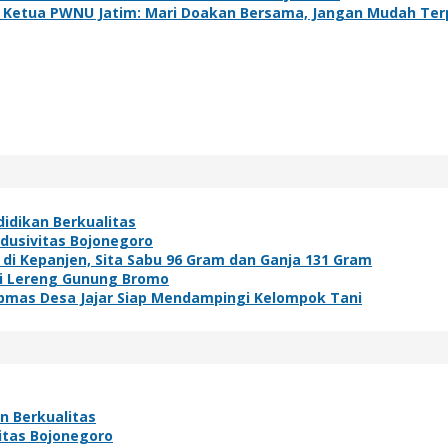
an, Ketua PWNU Jatim: Mari Doakan Bersama, Jangan Mudah Ter
idikan Berkualitas
ndusivitas Bojonegoro
i Kepanjen, Sita Sabu 96 Gram dan Ganja 131 Gram
di Lereng Gunung Bromo
bmas Desa Jajar Siap Mendampingi Kelompok Tani
n Berkualitas
vitas Bojonegoro