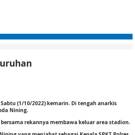
juruhan
abtu (1/10/2022) kemarin. Di tengah anarkis
pda Nining.
ian bersama rekannya membawa keluar area stadion.
 Nining yang menjabat sebagai Kepala SPKT Polres