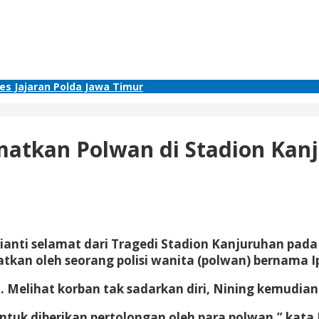
res Jajaran Polda Jawa Timur
amatkan Polwan di Stadion Kan
nti selamat dari Tragedi Stadion Kanjuruhan pada S
atkan oleh seorang polisi wanita (polwan) bernama I
on. Melihat korban tak sadarkan diri, Nining kemud
ntuk diberikan pertolongan oleh para polwan,” kata