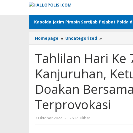
Lewati
ke
konten
Kapolda Jatim Pimpin Sertijab Pejabat Polda 
Tahlilan
Homepage
»
Uncategorized
»
Hari
Ke
Tahlilan Hari Ke
7
Korban
Kanjuruhan, Ket
Insiden
Kanjuruhan,
Ketua
Doakan Bersama
PWNU
Jatim:
Terprovokasi
Mari
Doakan
Bersama,
oleh
7 Oktober 2022
-
2637 Dilihat
Jangan
Adhis
Mudah
Terprovokasi