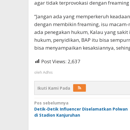
agar tidak terprovokasi dengan freamin
“Jangan ada yang memperkeruh keadaan,
dengan membikin freaming, isu macam-
ada penegakan hukum, Kalau yang sakit i
hukum, penyidikan, BAP itu bisa sempurn
bisa menyampaikan kesaksiannya, sehingg
Post Views:
2,637
oleh
Adhis
Ikuti Kami Pada
Navigasi
Pos sebelumnya
Detik-Detik Influencer Diselamatkan Polwan
pos
di Stadion Kanjuruhan