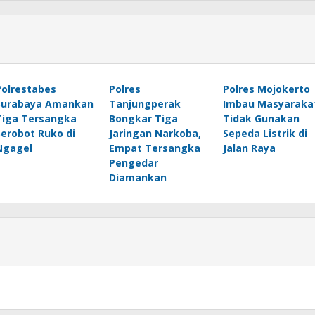
Polrestabes
Polres
Polres Mojokerto
Surabaya Amankan
Tanjungperak
Imbau Masyaraka
Tiga Tersangka
Bongkar Tiga
Tidak Gunakan
Serobot Ruko di
Jaringan Narkoba,
Sepeda Listrik di
Ngagel
Empat Tersangka
Jalan Raya
Pengedar
Diamankan