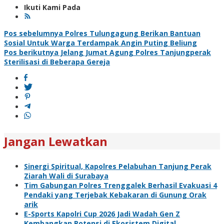
Ikuti Kami Pada
Navigasi
Pos sebelumnya
Polres Tulungagung Berikan Bantuan
Sosial Untuk Warga Terdampak Angin Puting Beliung
pos
Pos berikutnya
Jelang Jumat Agung Polres Tanjungperak
Sterilisasi di Beberapa Gereja
Jangan Lewatkan
Sinergi Spiritual, Kapolres Pelabuhan Tanjung Perak
Ziarah Wali di Surabaya
Tim Gabungan Polres Trenggalek Berhasil Evakuasi 4
Pendaki yang Terjebak Kebakaran di Gunung Orak
arik
E-Sports Kapolri Cup 2026 Jadi Wadah Gen Z
Kembangkan Potensi di Ekosistem Digital