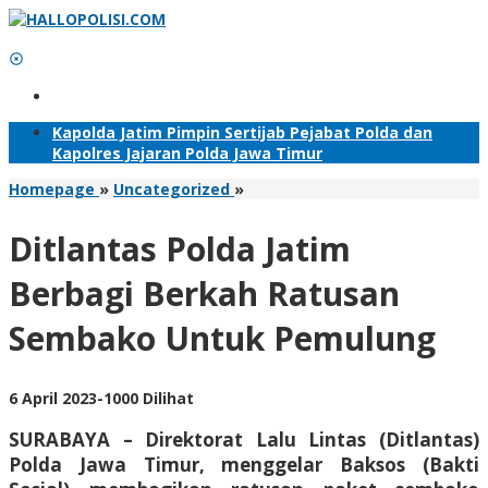
Lewati
ke
konten
Tambahkan Menu
Kapolda Jatim Pimpin Sertijab Pejabat Polda dan
Kapolres Jajaran Polda Jawa Timur
Ditlantas
Homepage
»
Uncategorized
»
Polda
Jatim
Ditlantas Polda Jatim
Berbagi
Berkah
Berbagi Berkah Ratusan
Ratusan
Sembako
Sembako Untuk Pemulung
Untuk
Pemulung
oleh
6 April 2023
-
1000 Dilihat
Adhis
SURABAYA – Direktorat Lalu Lintas (Ditlantas)
Polda Jawa Timur, menggelar Baksos (Bakti