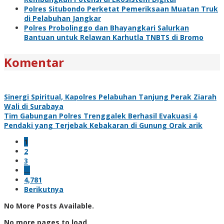
Polres Situbondo Perketat Pemeriksaan Muatan Truk
di Pelabuhan Jangkar
Polres Probolinggo dan Bhayangkari Salurkan
Bantuan untuk Relawan Karhutla TNBTS di Bromo
Komentar
Sinergi Spiritual, Kapolres Pelabuhan Tanjung Perak Ziarah
Wali di Surabaya
Tim Gabungan Polres Trenggalek Berhasil Evakuasi 4
Pendaki yang Terjebak Kebakaran di Gunung Orak arik
1
2
3
…
4,781
Berikutnya
No More Posts Available.
No more pages to load.