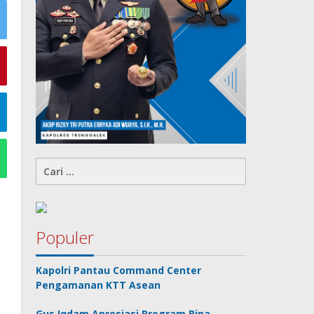
Cari
untuk:
Populer
Kapolri Pantau Command Center
Pengamanan KTT Asean
Gus Iqdam Apresiasi Program Bina