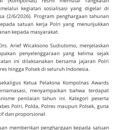
nal (Kompolnas) resmi memulai rangkaian
lalui kegiatan sosialisasi yang digelar di
lasa (2/6/2026). Program penghargaan tahunan
kepada satuan kerja Polri yang menunjukkan
yanan kepada masyarakat.
) Drs. Arief Wicaksono Sudiutomo, menjelaskan
akan penyelenggaraan yang kelima sejak
iatan ini dilaksanakan bersama jajaran Polri
lres hingga Polsek di seluruh Indonesia.
sekaligus Ketua Pelaksna Kompolnas Awards
Poernamasasi, menyampaikan bahwa terdapat
sme penilaian tahun ini. Kategori peserta
Mabes Polri, Polda, Polres maupun Polsek, guna
if dan proporsional.
juan memberikan penghargaan kepada satuan