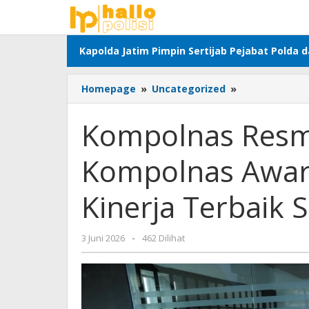
Lewati
ke
konten
Kapolda Jatim Pimpin Sertijab Pejabat Polda 
Kompolnas
Homepage
»
Uncategorized
»
Resmi
Luncurkan
Kompolnas Resm
Kompolnas
Awards
Kompolnas Award
2026,
Apresiasi
Kinerja
Kinerja Terbaik S
Terbaik
Satker
Polri
oleh
3 Juni 2026
-
462 Dilihat
Adhis