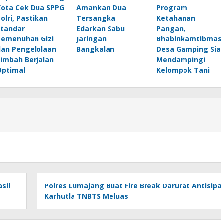
Kota Cek Dua SPPG
Amankan Dua
Program
Polri, Pastikan
Tersangka
Ketahanan
Standar
Edarkan Sabu
Pangan,
Pemenuhan Gizi
Jaringan
Bhabinkamtibma
dan Pengelolaan
Bangkalan
Desa Gamping Sia
Limbah Berjalan
Mendampingi
Optimal
Kelompok Tani
sil
Polres Lumajang Buat Fire Break Darurat Antisipa
Karhutla TNBTS Meluas