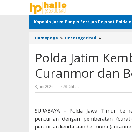
Lewati
ke
konten
Kapolda Jatim Pimpin Sertijab Pejabat Polda 
Polda
Homepage
»
Uncategorized
»
Jatim
Kembalikan
Polda Jatim Kem
Motor
Korban
Curanmor dan Be
Curanmor
dan
Begal
oleh
3 Juni 2026
-
478 Dilihat
Tanpa
Adhis
Biaya
SURABAYA – Polda Jawa Timur berha
pencurian dengan pemberatan (curat)
pencurian kendaraan bermotor (curanmor