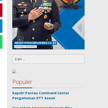
Cari
untuk:
Populer
Kapolri Pantau Command Center
Pengamanan KTT Asean
Gus Iqdam Apresiasi Program Bina