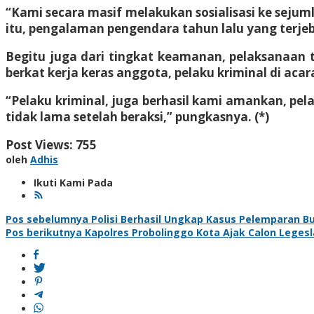
“Kami secara masif melakukan sosialisasi ke sejuml
itu, pengalaman pengendara tahun lalu yang terje
Begitu juga dari tingkat keamanan, pelaksanaan ta
berkat kerja keras anggota, pelaku kriminal di aca
“Pelaku kriminal, juga berhasil kami amankan, pe
tidak lama setelah beraksi,” pungkasnya. (*)
Post Views:
755
oleh
Adhis
Ikuti Kami Pada
Navigasi
Pos sebelumnya
Polisi Berhasil Ungkap Kasus Pelemparan B
Pos berikutnya
Kapolres Probolinggo Kota Ajak Calon Legesl
pos