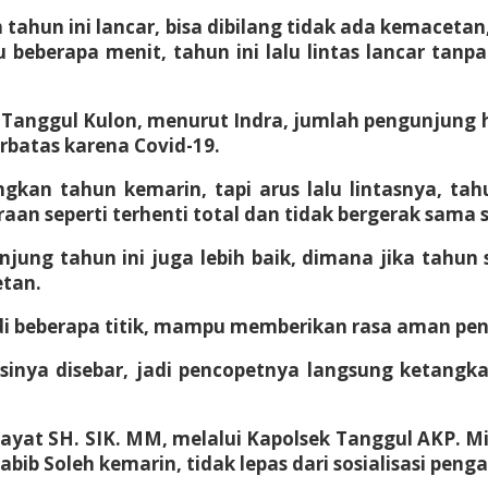
eh tahun ini lancar, bisa dibilang tidak ada kemacet
 beberapa menit, tahun ini lalu lintas lancar ta
Tanggul Kulon, menurut Indra, jumlah pengunjung ha
rbatas karena Covid-19.
gkan tahun kemarin, tapi arus lalu lintasnya, tahu
aan seperti terhenti total dan tidak bergerak sama se
unjung tahun ini juga lebih baik, dimana jika tah
etan.
 di beberapa titik, mampu memberikan rasa aman pe
sinya disebar, jadi pencopetnya langsung ketangk
dayat SH. SIK. MM, melalui Kapolsek Tanggul AKP. 
ib Soleh kemarin, tidak lepas dari sosialisasi pengal