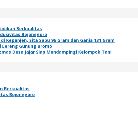
idikan Berkualitas
ndusivitas Bojonegoro
i Kepanjen, Sita Sabu 96 Gram dan Ganja 131 Gram
di Lereng Gunung Bromo
bmas Desa Jajar Siap Mendampingi Kelompok Tani
n Berkualitas
vitas Bojonegoro