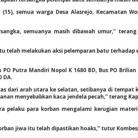
 MN (15), semua warga Desa Alasrejo, Kecamatan W
ersangka, semuanya masih dibawah umur,” terang
u telah melakukan aksi pelemparan batu terhadap em
 PO Putra Mandiri Nopol K 1680 BD, Bus PO Brilia
0 DA.
s dari arah utara ke selatan, setibanya di tempat k
 kanan menyebabkan kaca jendela pecah,” terang Ka
a pelaku para korban mengalami kerugian materia
rban jiwa itu telah dipastikan hoaks,” tutur Kombes