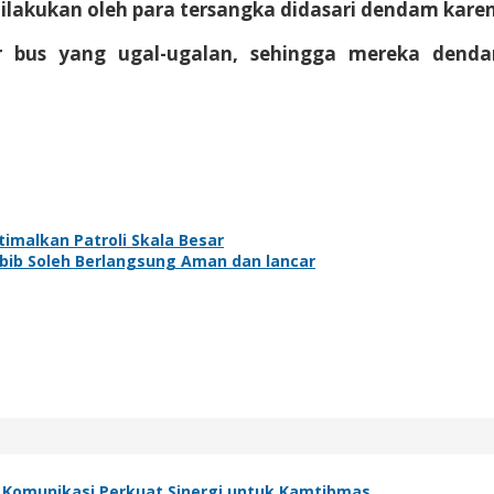
dilakukan oleh para tersangka didasari dendam kare
r bus yang ugal-ugalan, sehingga mereka dend
timalkan Patroli Skala Besar
abib Soleh Berlangsung Aman dan lancar
 Komunikasi Perkuat Sinergi untuk Kamtibmas