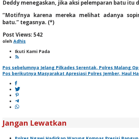
Deddy menegaskan, jika aksi pelemparan batu itu 
“Motifnya karena mereka melihat adanya sopi
batu.” tegasnya. (*)
Post Views:
542
oleh
Adhis
Ikuti Kami Pada
Navigasi
Pos sebelumnya
Jelang Pilkades Serentak, Polres Malang Op
Pos berikutnya
Masyarakat Apresiasi Polres Jember, Haul H
pos
Jangan Lewatkan
Polres Ngawi Hadirkan Warung Kompas Presisi Bangun