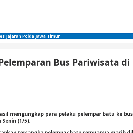
res Jajaran Polda Jawa Timur
 Pelemparan Bus Pariwisata d
sil mengungkap para pelaku pelempar batu ke bus
Senin (1/5).
tetapkan tersangka pelempar batu semuanya masih d