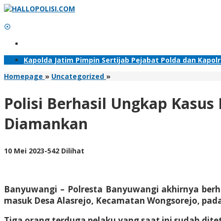
Lewati
ke
konten
Tambahkan Menu
Kapolda Jatim Pimpin Sertijab Pejabat Polda dan Kapol
Polisi
Homepage
»
Uncategorized
»
Berhasil
Ungkap
Polisi Berhasil Ungkap Kasus
Kasus
Pelemparan
Diamankan
Bus
Pariwisata
di
oleh
10 Mei 2023
-
542 Dilihat
Banyuwangi,
Adhis
Tiga
Tersangka
Diamankan
Banyuwangi – Polresta Banyuwangi akhirnya berha
masuk Desa Alasrejo, Kecamatan Wongsorejo, pada 
Tiga orang terduga pelaku yang saat ini sudah di