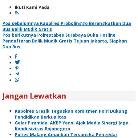
Ikuti Kami Pada
Navigasi
Pos sebelumnya
Kapolres Probolinggo Berangkatkan Dua
Bus Balik Mudik Gratis
pos
Pos berikutnya
Polrestabes Surabaya Buka Hotline
Pendaftaran Balik Mudik Gratis Tujuan Jakarta, Siapkan
Dua Bus
Jangan Lewatkan
Kapolres Gresik Tegaskan Komitmen Polri Dukung
Pendidikan Berkualitas
Gelar Piramida, AKBP Yenni Ajak Media Sinergi Jaga
Kondusivitas Bojonegoro
Polres Malang Amankan Tersangka Pengedar