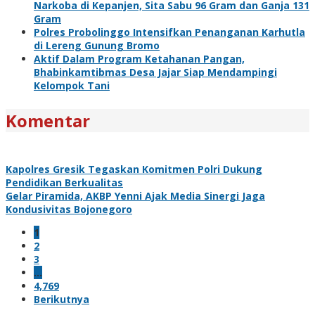
Narkoba di Kepanjen, Sita Sabu 96 Gram dan Ganja 131
Gram
Polres Probolinggo Intensifkan Penanganan Karhutla
di Lereng Gunung Bromo
Aktif Dalam Program Ketahanan Pangan,
Bhabinkamtibmas Desa Jajar Siap Mendampingi
Kelompok Tani
Komentar
Kapolres Gresik Tegaskan Komitmen Polri Dukung
Pendidikan Berkualitas
Gelar Piramida, AKBP Yenni Ajak Media Sinergi Jaga
Kondusivitas Bojonegoro
1
2
3
…
4,769
Berikutnya