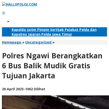
Lewati
ke
konten
Tambahkan Menu
Kapolda Jatim Pimpin Sertijab Pejabat Polda dan
Kapolres Jajaran Polda Jawa Timur
Polres
Homepage
»
Uncategorized
»
Ngawi
Berangkatkan
Polres Ngawi Berangkatkan
6
Bus
6 Bus Balik Mudik Gratis
Balik
Mudik
Tujuan Jakarta
Gratis
Tujuan
Jakarta
oleh
26 April 2023
-
1062 Dilihat
Adhis