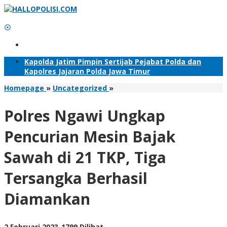
Lewati
ke
konten
Tambahkan Menu
Kapolda Jatim Pimpin Sertijab Pejabat Polda dan
Kapolres Jajaran Polda Jawa Timur
Polres
Homepage
»
Uncategorized
»
Ngawi
Ungkap
Polres Ngawi Ungkap
Pencurian
Mesin
Pencurian Mesin Bajak
Bajak
Sawah
Sawah di 21 TKP, Tiga
di
21
Tersangka Berhasil
TKP,
Tiga
Diamankan
Tersangka
Berhasil
Diamankan
oleh
2 Februari 2023
-
1799 Dilihat