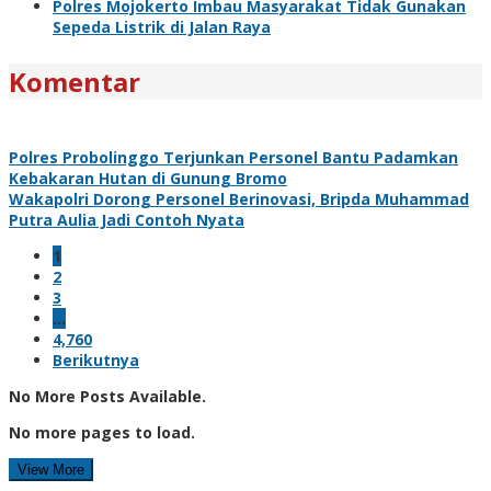
Polres Mojokerto Imbau Masyarakat Tidak Gunakan
Sepeda Listrik di Jalan Raya
Komentar
Polres Probolinggo Terjunkan Personel Bantu Padamkan
Kebakaran Hutan di Gunung Bromo
Wakapolri Dorong Personel Berinovasi, Bripda Muhammad
Putra Aulia Jadi Contoh Nyata
1
2
3
…
4,760
Berikutnya
No More Posts Available.
No more pages to load.
View More