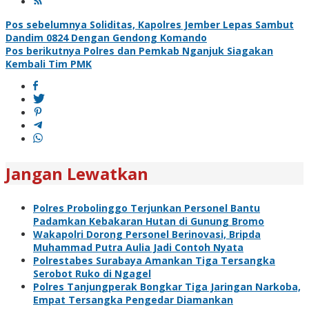
Navigasi
Pos sebelumnya
Soliditas, Kapolres Jember Lepas Sambut
Dandim 0824 Dengan Gendong Komando
pos
Pos berikutnya
Polres dan Pemkab Nganjuk Siagakan
Kembali Tim PMK
Jangan Lewatkan
Polres Probolinggo Terjunkan Personel Bantu
Padamkan Kebakaran Hutan di Gunung Bromo
Wakapolri Dorong Personel Berinovasi, Bripda
Muhammad Putra Aulia Jadi Contoh Nyata
Polrestabes Surabaya Amankan Tiga Tersangka
Serobot Ruko di Ngagel
Polres Tanjungperak Bongkar Tiga Jaringan Narkoba,
Empat Tersangka Pengedar Diamankan