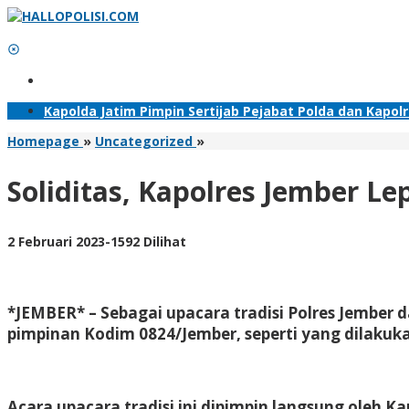
Lewati
ke
konten
Tambahkan Menu
Kapolda Jatim Pimpin Sertijab Pejabat Polda dan Kapol
Soliditas,
Homepage
»
Uncategorized
»
Kapolres
Jember
Soliditas, Kapolres Jember
Lepas
Sambut
Dandim
oleh
2 Februari 2023
-
1592 Dilihat
0824
Adhis
Dengan
Gendong
Komando
*JEMBER* – Sebagai upacara tradisi Polres Jembe
pimpinan Kodim 0824/Jember, seperti yang dilakuka
Acara upacara tradisi ini dipimpin langsung oleh 