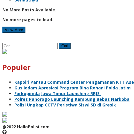
No More Posts Available.
No more pages to load.
View More
Cari
untuk:
Populer
Kapolri Pantau Command Center Pengamanan KTT As
Gus Iqdam Apresiasi Program Bina Rohani Polda Jatim
Forkopimda Jawa Timur Launching RRJS
Polres Panorogo Launching Kampung Bebas Narkoba
Polisi Ungkap CCTV Peristiwa Siswi SD di Gresik
@2022 HalloPolisi.com