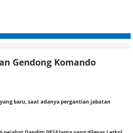
ngan Gendong Komando
yang baru, saat adanya pergantian jabatan
gi pejabat Dandim 0824 lama yang dilepas Letkol