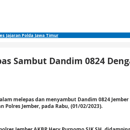
res Jajaran Polda Jawa Timur
 Lepas Sambut Dandim 0824 De
r dalam melepas dan menyambut Dandim 0824 Jember 
n Polres Jember, pada Rabu, (01/02/2023).
Kapolres Jember AKBP Hery Purnomo SIK SH, didampin