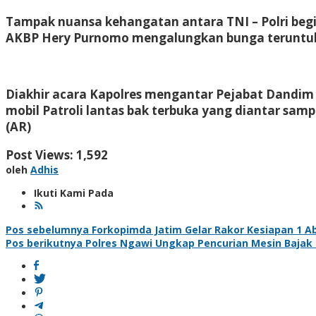
Tampak nuansa kehangatan antara TNI – Polri begi
AKBP Hery Purnomo mengalungkan bunga teruntuk 
Diakhir acara Kapolres mengantar Pejabat Dandim
mobil Patroli lantas bak terbuka yang diantar sam
(AR)
Post Views:
1,592
oleh
Adhis
Ikuti Kami Pada
Navigasi
Pos sebelumnya
Forkopimda Jatim Gelar Rakor Kesiapan 1 A
Pos berikutnya
Polres Ngawi Ungkap Pencurian Mesin Bajak 
pos