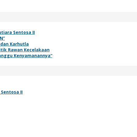
tiara Sentosa II
N”
 dan Karhutla
itik Rawan Kecelakaan
rganggu Kenyamanannya”
Sentosa II