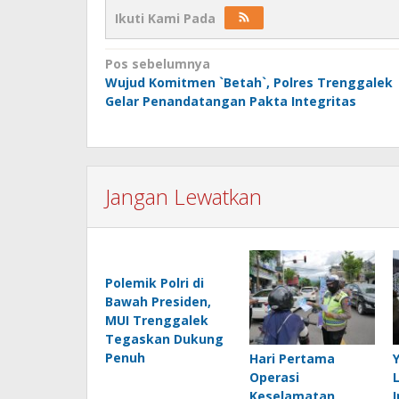
Ikuti Kami Pada
Navigasi
Pos sebelumnya
Wujud Komitmen `Betah`, Polres Trenggalek
pos
Gelar Penandatangan Pakta Integritas
Jangan Lewatkan
Polemik Polri di
Bawah Presiden,
MUI Trenggalek
Tegaskan Dukung
Penuh
Hari Pertama
Operasi
Keselamatan
I