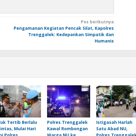
Pos berikutnya
Pengamanan Kegiatan Pencak Silat, Kapolres
Trenggalek: Kedepankan Simpatik dan
Humanis
Yuk Tertib Berlalu
Polres Trenggalek
Istigasah Harlah
Lintas, Mulai Hari
Kawal Rombongan
Satu Abad NU,
ni Polres
Warga NU ke
Polres Trenggale