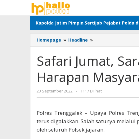
Lewati
ke
konten
Kapolda Jatim Pimpin Sertijab Pejabat Polda 
Safari
Homepage
»
Headline
»
Jumat,
Sarana
Safari Jumat, Sa
Serap
Aspirasi
Harapan Masyara
dan
Harapan
Masyarakat
oleh
23 September 2022
-
1117 Dilihat
Trenggalek
adminsatu
Polres Trenggalek – Upaya Polres Tre
terus digalakkan. Salah satunya melalui
oleh seluruh Polsek jajaran.