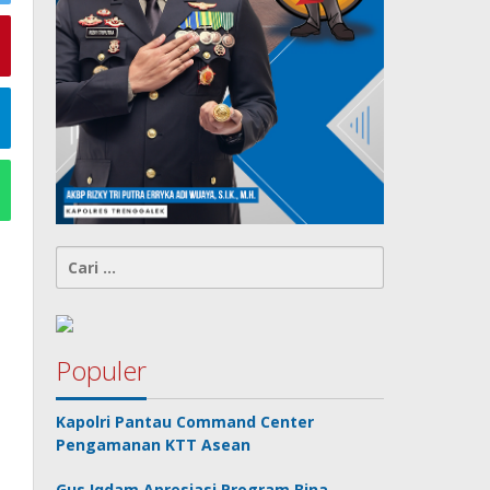
Cari
untuk:
Populer
Kapolri Pantau Command Center
Pengamanan KTT Asean
Gus Iqdam Apresiasi Program Bina