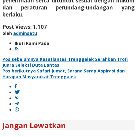
penerimaan serta dituntut sesuai dengan hukum
dan peraturan perundang-undangan yang
berlaku.
Post Views:
1,107
oleh
adminsatu
Ikuti Kami Pada
Navigasi
Pos sebelumnya
Kasatlantas Trenggalek Serahkan Trofi
Juara Seleksi Duta Lantas
pos
Pos berikutnya
Safari Jumat, Sarana Serap Aspirasi dan
Harapan Masyarakat Trenggalek
Jangan Lewatkan