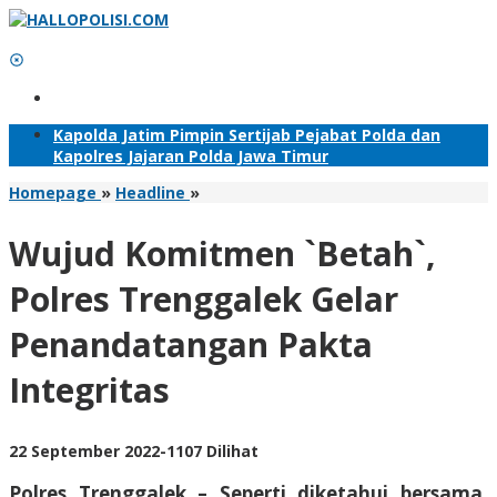
Lewati
ke
konten
Tambahkan Menu
Kapolda Jatim Pimpin Sertijab Pejabat Polda dan
Kapolres Jajaran Polda Jawa Timur
Wujud
Homepage
»
Headline
»
Komitmen
`Betah`,
Wujud Komitmen `Betah`,
Polres
Trenggalek
Polres Trenggalek Gelar
Gelar
Penandatangan
Penandatangan Pakta
Pakta
Integritas
Integritas
oleh
22 September 2022
-
1107 Dilihat
adminsatu
Polres Trenggalek – Seperti diketahui bersama,