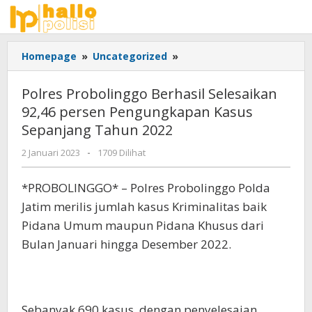
Lewati
ke
konten
Polres
Homepage
»
Uncategorized
»
Probolinggo
Berhasil
Polres Probolinggo Berhasil Selesaikan
Selesaikan
92,46 persen Pengungkapan Kasus
92,46
Sepanjang Tahun 2022
persen
Pengungkapan
oleh
2 Januari 2023
-
1709 Dilihat
Kasus
Adhis
Sepanjang
*PROBOLINGGO* – Polres Probolinggo Polda
Tahun
2022
Jatim merilis jumlah kasus Kriminalitas baik
Pidana Umum maupun Pidana Khusus dari
Bulan Januari hingga Desember 2022.
Sebanyak 690 kasus, dengan penyelesaian