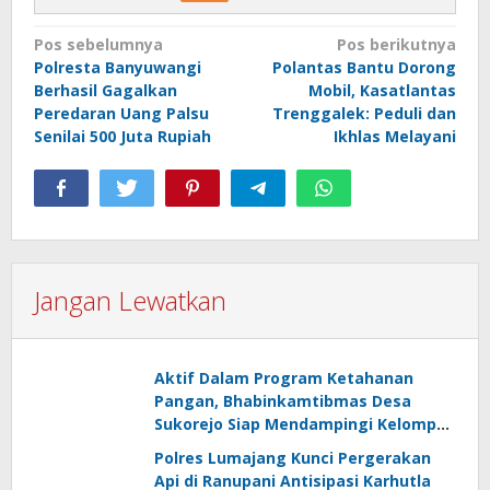
Navigasi
Pos sebelumnya
Pos berikutnya
Polresta Banyuwangi
Polantas Bantu Dorong
pos
Berhasil Gagalkan
Mobil, Kasatlantas
Peredaran Uang Palsu
Trenggalek: Peduli dan
Senilai 500 Juta Rupiah
Ikhlas Melayani
Jangan Lewatkan
Aktif Dalam Program Ketahanan
Pangan, Bhabinkamtibmas Desa
Sukorejo Siap Mendampingi Kelompok
Tani
Polres Lumajang Kunci Pergerakan
Api di Ranupani Antisipasi Karhutla